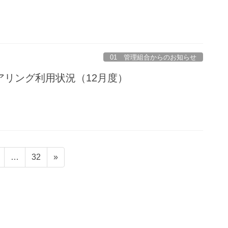
01 管理組合からのお知らせ
アリング利用状況（12月度）
固
固
…
32
»
定
定
ペ
ペ
ー
ー
ジ
ジ