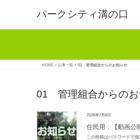
コ
ナ
ン
ビ
パークシティ溝の口
テ
ゲ
ン
ー
ツ
シ
へ
ョ
ス
ン
キ
に
ッ
移
HOME
記事一覧
01 管理組合からのお知らせ
プ
動
01 管理組合からの
2026年7月6日
住民用：【動画公
この投稿はパスワードで保