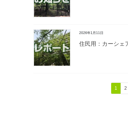
2026年1月11日
住民用：カーシェ
投
固
1
2
稿
定
ペ
の
ー
ペ
ジ
ー