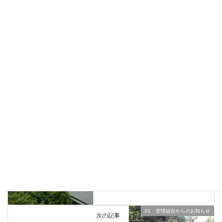
名前
※
メール
※
11 みんなの投書・投稿
前の記事
住民用：バイクの装備品が盗難
されました
2026年6月4日
01 管理組合からのお知らせ
次の記事