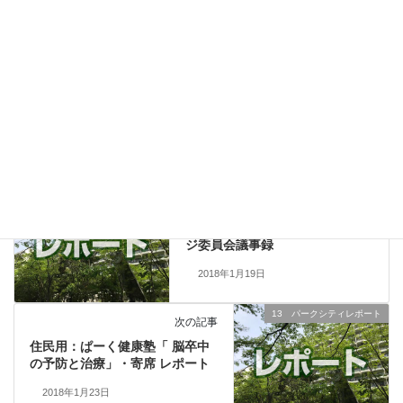
このコンテンツはパスワードで保護されています。閲覧するには
以下にパスワードを入力してください。
パスワード:
01 管理組合からのお知らせ
カテゴリー
12 分科会・委員会レポート
前の記事
住民用：1月13日(土) ホームペー
ジ委員会議事録
2018年1月19日
13 パークシティレポート
次の記事
住民用：ぱーく健康塾「 脳卒中
の予防と治療」・寄席 レポート
2018年1月23日