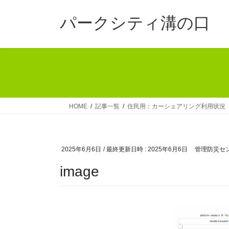
コ
ナ
ン
ビ
パークシティ溝の口
テ
ゲ
ン
ー
ツ
シ
へ
ョ
ス
ン
キ
に
ッ
移
HOME
記事一覧
住民用：カーシェアリング利用状況
プ
動
2025年6月6日
/ 最終更新日時 :
2025年6月6日
管理防災セ
image