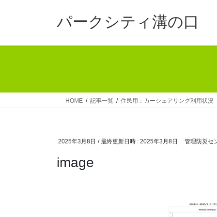
コ
ナ
ン
ビ
パークシティ溝の口
テ
ゲ
ン
ー
ツ
シ
へ
ョ
ス
ン
キ
に
ッ
移
HOME
記事一覧
住民用：カーシェアリング利用状況
プ
動
2025年3月8日
/ 最終更新日時 :
2025年3月8日
管理防災セ
image