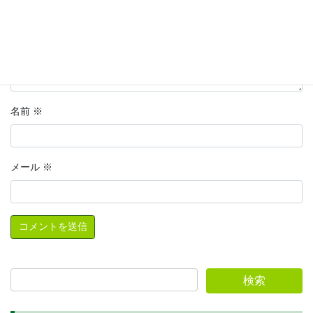
名前
※
メール
※