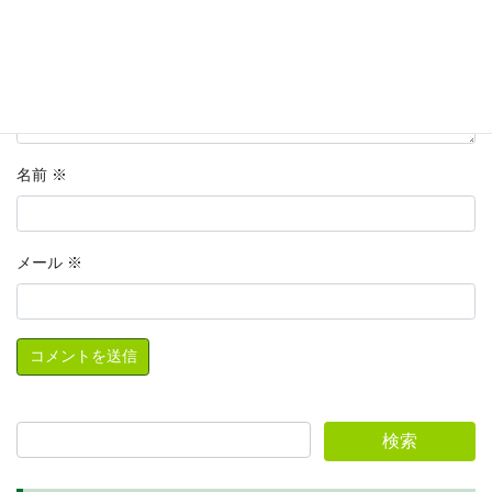
名前
※
メール
※