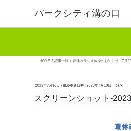
コ
ナ
ン
ビ
パークシティ溝の口
テ
ゲ
ン
ー
ツ
シ
へ
ョ
ス
ン
キ
に
ッ
移
HOME
記事一覧
夏休みラジオ体操のお知らせ（7月29
プ
動
2023年7月10日
/ 最終更新日時 :
2023年7月10日
park
スクリーンショット-2023-07