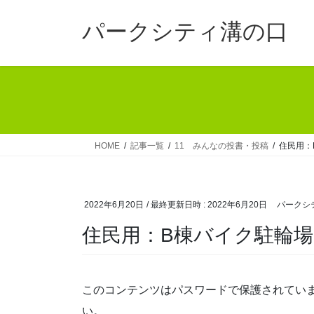
コ
ナ
ン
ビ
パークシティ溝の口
テ
ゲ
ン
ー
ツ
シ
へ
ョ
ス
ン
キ
に
ッ
移
HOME
記事一覧
11 みんなの投書・投稿
住民用：
プ
動
2022年6月20日
/ 最終更新日時 :
2022年6月20日
パークシ
住民用：B棟バイク駐輪
このコンテンツはパスワードで保護されてい
い。