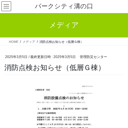
コ
ナ
パークシティ溝の口
ン
ビ
テ
ゲ
ン
ー
メディア
ツ
シ
へ
ョ
ス
ン
HOME
メディア
消防点検お知らせ（低層Ｇ棟）
キ
に
ッ
移
プ
動
2025年3月5日
/ 最終更新日時 :
2025年3月5日
管理防災センター
消防点検お知らせ（低層Ｇ棟）