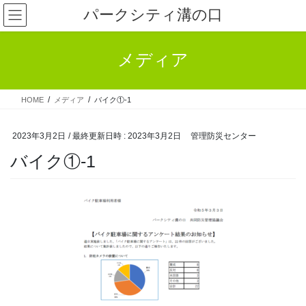
コ
ナ
パークシティ溝の口
ン
ビ
テ
ゲ
ン
ー
メディア
ツ
シ
へ
ョ
ス
ン
HOME
メディア
バイク①-1
キ
に
ッ
移
プ
動
2023年3月2日
/ 最終更新日時 :
2023年3月2日
管理防災センター
バイク①-1